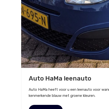
7 NOVEMBER 2020
Auto HaMa leenauto
NIEUWS
Auto HaMa heeft voor u een leenauto voor wannee
kenmerkende blauw met groene kleuren.