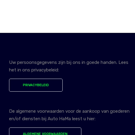
Uw persoonsgegevens zijn bij ons in goede handen. Lees
het in ons privacybeleid:
PRIVACYBELEID
De algemene voorwaarden voor de aankoop van goederen
en/of diensten bij Auto HaMa leest u hier:
ALGEMENE VOORWAARDEN