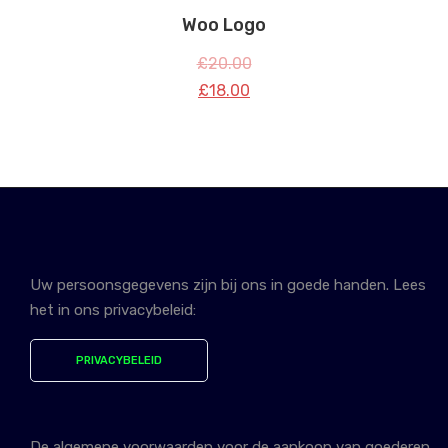
Woo Logo
£
20.00
£
18.00
Uw persoonsgegevens zijn bij ons in goede handen. Lees
het in ons privacybeleid:
PRIVACYBELEID
De algemene voorwaarden voor de aankoop van goederen