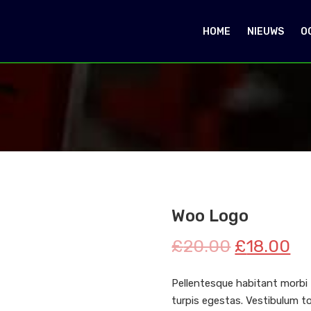
HOME
NIEUWS
O
Woo Logo
£
20.00
£
18.00
Pellentesque habitant morbi
turpis egestas. Vestibulum to