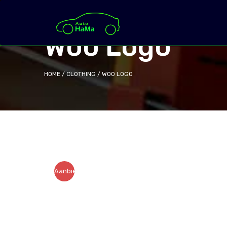
Woo Logo
HOME
/
CLOTHING
/ WOO LOGO
Aanbieding!