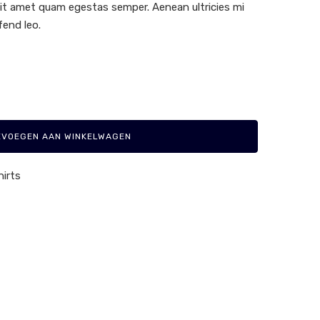
sit amet quam egestas semper. Aenean ultricies mi
fend leo.
EVOEGEN AAN WINKELWAGEN
hirts