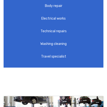
Body repair
Electrical works
Technical repairs
Washing cleaning
Travel specialist