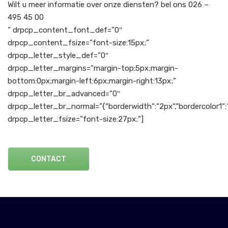
Wilt u meer informatie over onze diensten? bel ons 026 –
495 45 00
” drpcp_content_font_def=”0″
drpcp_content_fsize=”font-size:15px;”
drpcp_letter_style_def=”0″
drpcp_letter_margins=”margin-top:5px;margin-
bottom:0px;margin-left:6px;margin-right:13px;”
drpcp_letter_br_advanced=”0″
drpcp_letter_br_normal=”{“borderwidth“:“2px“,“bordercolor1“:“
drpcp_letter_fsize=”font-size:27px;”]
CONTACT