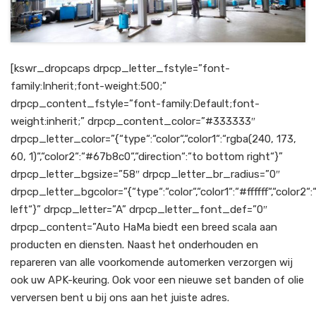
[kswr_dropcaps drpcp_letter_fstyle=”font-
family:Inherit;font-weight:500;”
drpcp_content_fstyle=”font-family:Default;font-
weight:inherit;” drpcp_content_color=”#333333″
drpcp_letter_color=”{“type“:“color“,“color1“:“rgba(240, 173,
60, 1)“,“color2“:“#67b8c0“,“direction“:“to bottom right“}”
drpcp_letter_bgsize=”58″ drpcp_letter_br_radius=”0″
drpcp_letter_bgcolor=”{“type“:“color“,“color1“:“#ffffff“,“color2“:“
left“}” drpcp_letter=”A” drpcp_letter_font_def=”0″
drpcp_content=”Auto HaMa biedt een breed scala aan
producten en diensten. Naast het onderhouden en
repareren van alle voorkomende automerken verzorgen wij
ook uw APK-keuring. Ook voor een nieuwe set banden of olie
verversen bent u bij ons aan het juiste adres.