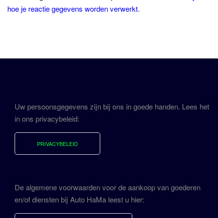
hoe je reactie gegevens worden verwerkt
.
Uw persoonsgegevens zijn bij ons in goede handen. Lees het
in ons privacybeleid:
PRIVACYBELEID
De algemene voorwaarden voor de aankoop van goederen
en/of diensten bij Auto HaMa leest u hier: